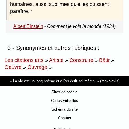
humaines, aussi sublimes qu'elles puissent
paraître.
Albert Einstein
-
Comment je vois le monde (1934)
3 - Synonymes et autres rubriques :
Les citations arts
»
Artiste
»
Construire
»
Bâtir
»
Oeuvre
»
Ouvrage
»
La vie est un long poème que l'on écrit soi-même.
(Maxalexis)
Sites de poésie
Cartes virtuelles
Schéma du site
Contact