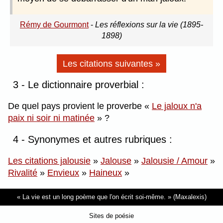
Rémy de Gourmont
-
Les réflexions sur la vie (1895-
1898)
Les citations suivantes »
3 - Le dictionnaire proverbial :
De quel pays provient le proverbe
Le jaloux n'a
paix ni soir ni matinée
?
4 - Synonymes et autres rubriques :
Les citations jalousie
»
Jalouse
»
Jalousie / Amour
»
Rivalité
»
Envieux
»
Haineux
»
La vie est un long poème que l'on écrit soi-même.
(Maxalexis)
Sites de poésie