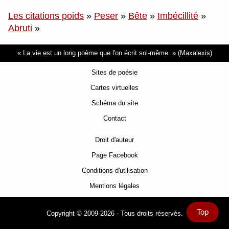
Les citations poids
»
Peser
»
Bête
»
Imbécillité
»
Abruti
»
La vie est un long poème que l'on écrit soi-même.
(Maxalexis)
Sites de poésie
Cartes virtuelles
Schéma du site
Contact
Droit d'auteur
Page Facebook
Conditions d'utilisation
Mentions légales
Top
Copyright © 2009-2026 - Tous droits réservés.