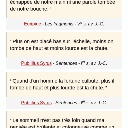
échappée de notre main ni une parole tombée
de notre bouche.
e
Euripide
-
Les fragments - V
s. av. J.-C.
Plus on est placé bas sur l'échelle, moins on
tombe de haut et moins lourde est la chute.
er
Publilius Syrus
-
Sentences - I
s. av. J.-C.
Quand d'un homme la fortune culbute, plus il
tombe de haut et plus lourde est la chute.
er
Publilius Syrus
-
Sentences - I
s. av. J.-C.
Le sommeil n'est pas très loin quand ma
pensée est brûlante et cotonneuse comme un