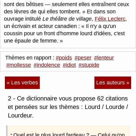
sont des bêtises — seulement elles entraînent ceux
des lèvres de qui elles tombent.
Et dans son
ouvrage intitulé
Le théâtre de village
,
Félix Leclerc
,
un écrivain et acteur canadien :
Il n'y a qu'un
coussin pour un front d'homme lourd d'idées, c'est
une épaule de femme.
Thèmes en rapport :
#poids
#peser
#lenteur
#mollesse
#indolence
#idiot
#stupide
« Les verbes
Les auteurs »
2 - Ce dictionnaire vous propose 62 citations
et pensées sur les thèmes : Lourd / Lourde /
Lourdeur.
Quel est le plus lourd fardeau ? — Celui qu'on