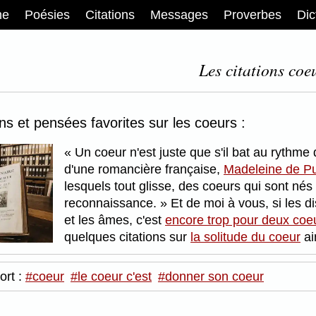
me
Poésies
Citations
Messages
Proverbes
Dic
Les citations coe
ons et pensées favorites sur les coeurs :
Un coeur n'est juste que s'il bat au rythme
d'une romancière française,
Madeleine de Pu
lesquels tout glisse, des coeurs qui sont né
reconnaissance.
Et de moi à vous, si les d
et les âmes, c'est
encore trop pour deux co
quelques citations sur
la solitude du coeur
ai
ort :
#coeur
#le coeur c'est
#donner son coeur