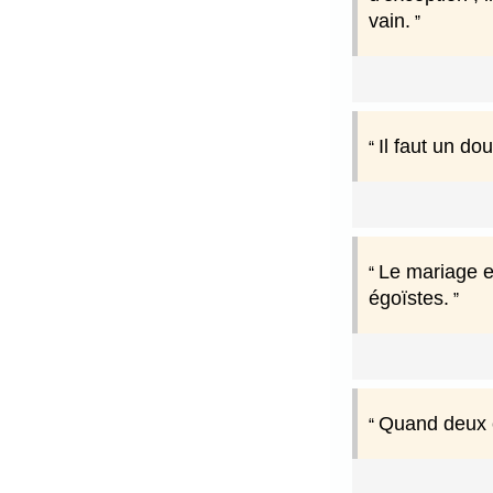
vain.
Il faut un d
Le mariage e
égoïstes.
Quand deux c