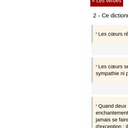
« Les verbes
2 - Ce dictio
Les cœurs rée
Les cœurs se
sympathie ni p
Quand deux co
enchantement q
jamais se fair
d'exception ; 