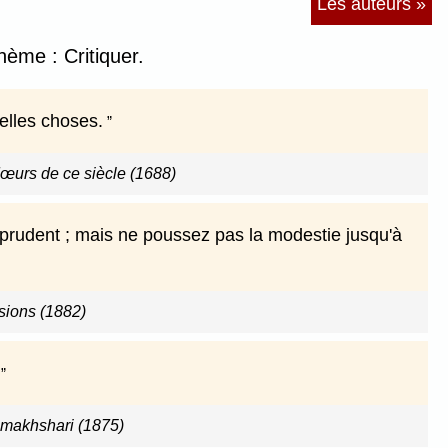
Les auteurs »
hème : Critiquer.
belles choses.
œurs de ce siècle (1688)
s prudent ; mais ne poussez pas la modestie jusqu'à
sions (1882)
amakhshari (1875)