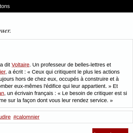
tons
quer.
a dit
Voltaire
. Un professeur de belles-lettres et
ier
, a écrit :
Ceux qui critiquent le plus les actions
oujours hors de chez eux, occupés à construire et à
omber eux-mêmes l'édifice qui leur appartient.
Et
an
, un écrivain français :
Le besoin de critiquer est si
même sur la façon dont vous leur rendez service.
dire
#calomnier