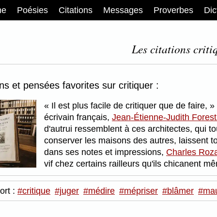
me
Poésies
Citations
Messages
Proverbes
Dic
Les citations criti
ons et pensées favorites sur critiquer :
Il est plus facile de critiquer que de faire,
écrivain français,
Jean-Étienne-Judith Forest
d'autrui ressemblent à ces architectes, qui t
conserver les maisons des autres, laissent t
dans ses notes et impressions,
Charles Roz
vif chez certains railleurs qu'ils chicanent 
ort :
#critique
#juger
#médire
#mépriser
#blâmer
#mau