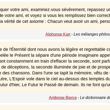
iquer votre ami, examinez-vous sévèrement, repassez une 
 de votre ami, et voyez si vous les remplissez bien corr
a vérité de cet axiome : Chacun veut avoir un ami, pers
Alphonse Karr
-
Les mélanges philos
e de l'Éternité dont nous avons la légère et regrettable 
ée le Présent la sépare d'une période imaginaire appelé
tant constamment en train d'effacer la seconde, sont pa
 de déceptions, la seconde illuminée de joie et de prospér
e des chansons. Dans l'une se tapit la mémoire, vêtu de
'autre, L'Espoir vole dans le ciel au-dessus des temples 
utur d'hier, Le Futur le Passé de demain. Ils ne font qu'u
Ambrose Bierce
-
Le dictionnaire d