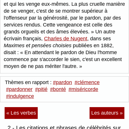
et qui les venge eux-mêmes. La plus cruelle manière
de se venger, c'est de se montrer supérieur à
l'offenseur par la générosité, par le pardon, par des
services rendus. Cette vengeance est celle des
grands orgueils et des âmes élevées.
Un autre
écrivain français,
Charles de Nugent
, dans ses
Maximes et pensées choisies
publiées en 1882,
disait :
En attendant le pardon de Dieu l'homme
commence par s'accorder le sien, c'est un excellent
moyen de ne pas mériter l'autre.
Thèmes en rapport :
#pardon
#clémence
#pardonner
#pitié
#bonté
#miséricorde
#indulgence
« Les verbes
Les auteurs »
2 - Les citations et phrases de célébrités sur