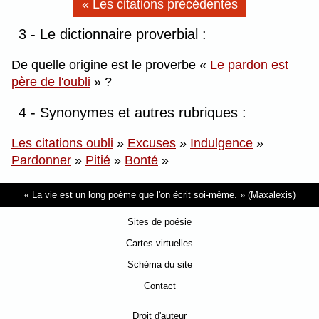
« Les citations précédentes
3 - Le dictionnaire proverbial :
De quelle origine est le proverbe
Le pardon est
père de l'oubli
?
4 - Synonymes et autres rubriques :
Les citations oubli
»
Excuses
»
Indulgence
»
Pardonner
»
Pitié
»
Bonté
»
La vie est un long poème que l'on écrit soi-même.
(Maxalexis)
Sites de poésie
Cartes virtuelles
Schéma du site
Contact
Droit d'auteur