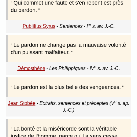
Qui commet une faute et s'en repent est près
du pardon.
er
Publilius Syrus
-
Sentences - I
s. av. J.-C.
Le pardon ne change pas la mauvaise volonté
d'un puissant malfaiteur.
e
Démosthène
-
Les Philippiques - IV
s. av. J.-C.
Le pardon est la plus belle des vengeances.
e
Jean Stobée
-
Extraits, sentences et préceptes (V
s. ap.
J.-C.)
La bonté et la miséricorde sont la véritable
justice de l'homme, parce qu'il a sans cesse