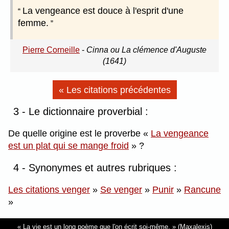
La vengeance est douce à l'esprit d'une
femme.
Pierre Corneille
-
Cinna ou La clémence d'Auguste
(1641)
« Les citations précédentes
3 - Le dictionnaire proverbial :
De quelle origine est le proverbe
La vengeance
est un plat qui se mange froid
?
4 - Synonymes et autres rubriques :
Les citations venger
»
Se venger
»
Punir
»
Rancune
»
La vie est un long poème que l'on écrit soi-même.
(Maxalexis)