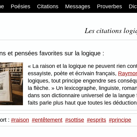
me
Poésies
Citations
Messages
Proverbes
Dic
Les citations logi
ons et pensées favorites sur la logique :
La raison et la logique ne peuvent rien cont
essayiste, poète et écrivain français,
Raymon
logiques, tout principe engendre ses conséquen
la flèche.
Un lexicographe, linguiste, roman
dans son dictionnaire universel de la langue 
faits parle plus haut que toutes les déduction
ort :
#raison
#entêtement
#sottise
#esprits
#principe