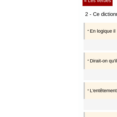
« Les verbes
2 - Ce dictio
En logique il
Dirait-on qu'i
L'entêtement 