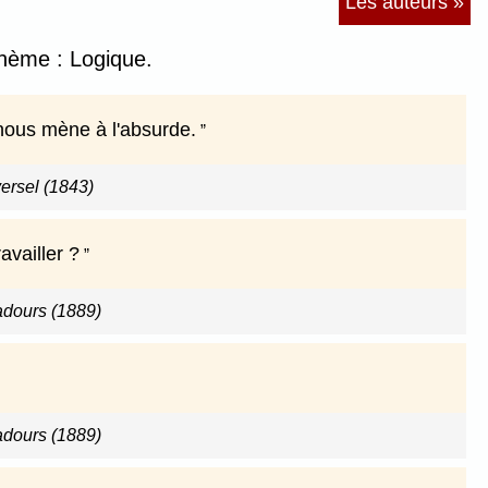
Les auteurs »
thème : Logique.
e nous mène à l'absurde.
versel (1843)
ravailler ?
adours (1889)
adours (1889)