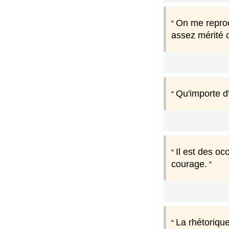
On me reproch
assez mérité c
Qu'importe d'
Il est des oc
courage.
La rhétoriqu