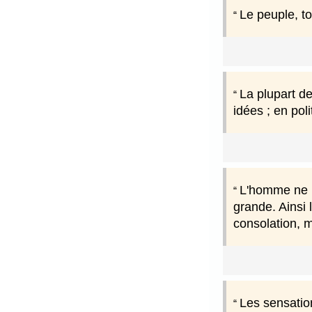
Le peuple, t
La plupart d
idées ; en poli
L'homme ne po
grande. Ainsi 
consolation, m
Les sensation