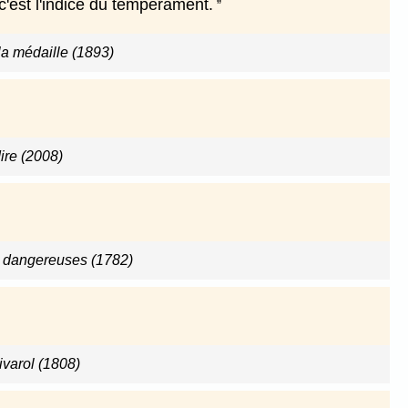
'est l'indice du tempérament.
la médaille (1893)
dire (2008)
s dangereuses (1782)
ivarol (1808)