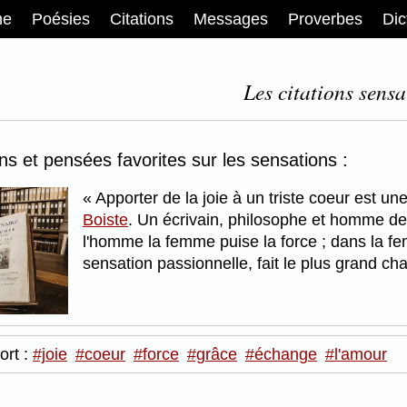
me
Poésies
Citations
Messages
Proverbes
Dic
Les citations sensa
ons et pensées favorites sur les sensations :
Apporter de la joie à un triste coeur est un
Boiste
. Un écrivain, philosophe et homme de 
l'homme la femme puise la force ; dans la f
sensation passionnelle, fait le plus grand c
ort :
#joie
#coeur
#force
#grâce
#échange
#l'amour