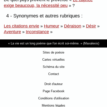
exige beaucoup, la nécessité peu
?
4 - Synonymes et autres rubriques :
Les citations envie
»
Humeur
»
Déraison
»
Désir
»
Aventure
»
Inconstance
»
La vie est un long poème que l'on écrit soi-même.
(Maxalexis)
Sites de poésie
Cartes virtuelles
Schéma du site
Contact
Droit d'auteur
Page Facebook
Conditions d'utilisation
Mentions légales