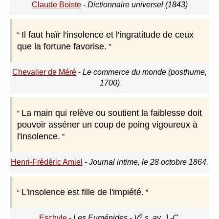
Claude Boiste
-
Dictionnaire universel (1843)
Il faut haïr l'insolence et l'ingratitude de ceux
que la fortune favorise.
Chevalier de Méré
-
Le commerce du monde (posthume,
1700)
La main qui relève ou soutient la faiblesse doit
pouvoir asséner un coup de poing vigoureux à
l'insolence.
Henri-Frédéric Amiel
-
Journal intime, le 28 octobre 1864.
L'insolence est fille de l'impiété.
e
Eschyle
-
Les Euménides - V
s. av. J.-C.