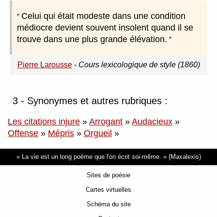
Celui qui était modeste dans une condition
médiocre devient souvent insolent quand il se
trouve dans une plus grande élévation.
Pierre Larousse
-
Cours lexicologique de style (1860)
3 - Synonymes et autres rubriques :
Les citations injure
»
Arrogant
»
Audacieux
»
Offense
»
Mépris
»
Orgueil
»
La vie est un long poème que l'on écrit soi-même.
(Maxalexis)
Sites de poésie
Cartes virtuelles
Schéma du site