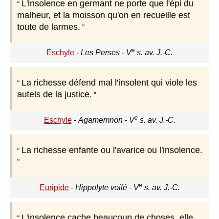
L'insolence en germant ne porte que l'épi du
malheur, et la moisson qu'on en recueille est
toute de larmes.
e
Eschyle
-
Les Perses - V
s. av. J.-C.
La richesse défend mal l'insolent qui viole les
autels de la justice.
e
Eschyle
-
Agamemnon - V
s. av. J.-C.
La richesse enfante ou l'avarice ou l'insolence.
e
Euripide
-
Hippolyte voilé - V
s. av. J.-C.
L'insolence cache beaucoup de choses, elle