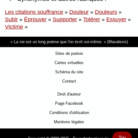
Les citations souffrance
»
Douleur
»
Douleurs
»
Subir
»
Éprouver
»
Supporter
»
Tolérer
»
Essuyer
»
Victime
»
La vie est un long poème que l'on écrit soi-même.
(Maxalexis)
Sites de poésie
Cartes virtuelles
Schéma du site
Contact
Droit d'auteur
Page Facebook
Conditions d'utilisation
Mentions légales
Top