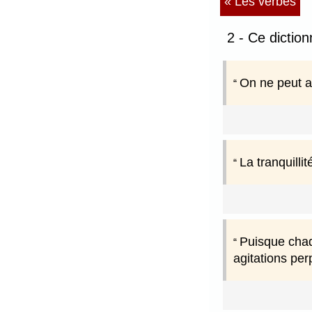
« Les verbes
2 - Ce diction
On ne peut ar
La tranquilli
Puisque chaq
agitations per