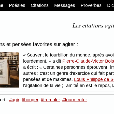
me
Poésies
Citations
Messages
Proverbes
Dic
Les citations agit
ons et pensées favorites sur agiter :
Souvent le tourbillon du monde, après avoir
lourdement,
a dit
Pierre-Claude-Victor Bois
a écrit :
Certaines personnes éprouvent l'imp
autres ; c'est un genre d'exercice qui fait par
pensées et de maximes,
Louis-Philippe de S
l'agitation de la vie ; l'amitié en est le repo
ort :
#agir
#bouger
#trembler
#tourmenter