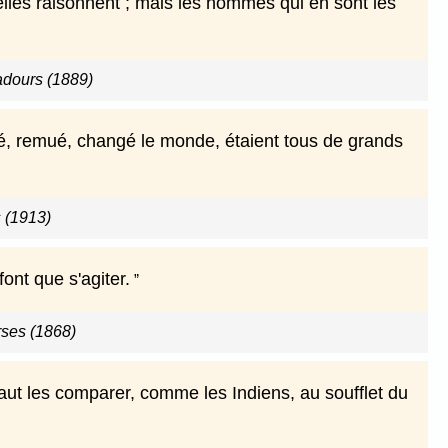
 elles raisonnent ; mais les hommes qui en sont les
adours (1889)
é, remué, changé le monde, étaient tous de grands
 (1913)
ont que s'agiter.
ses (1868)
faut les comparer, comme les Indiens, au soufflet du