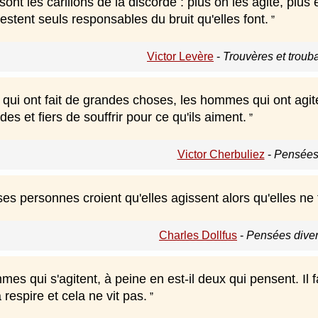
nt les carillons de la discorde : plus on les agite, plus
restent seuls responsables du bruit qu'elles font.
Victor Levère
-
Trouvères et troub
ui ont fait de grandes choses, les hommes qui ont agit
es et fiers de souffrir pour ce qu'ils aiment.
Victor Cherbuliez
-
Pensées
 personnes croient qu'elles agissent alors qu'elles ne f
Charles Dollfus
-
Pensées diver
es qui s'agitent, à peine en est-il deux qui pensent. Il 
 respire et cela ne vit pas.