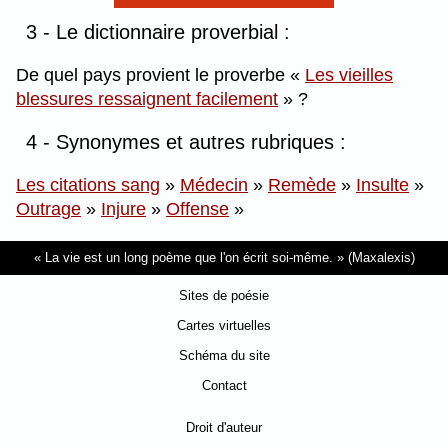
3 - Le dictionnaire proverbial :
De quel pays provient le proverbe
Les vieilles
blessures ressaignent facilement
?
4 - Synonymes et autres rubriques :
Les citations sang
»
Médecin
»
Remède
»
Insulte
»
Outrage
»
Injure
»
Offense
»
La vie est un long poème que l'on écrit soi-même.
(Maxalexis)
Sites de poésie
Cartes virtuelles
Schéma du site
Contact
Droit d'auteur