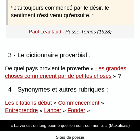
J'ai toujours commencé par le désir, le
sentiment n'est venu qu'ensuite.
Paul Léautaud
-
Passe-Temps (1928)
3 - Le dictionnaire proverbial :
De quel pays provient le proverbe
Les grandes
choses commencent par de petites choses
?
4 - Synonymes et autres rubriques :
Les citations début
»
Commencement
»
Entreprendre
»
Lancer
»
Fonder
»
La vie est un long poème que l'on écrit soi-même.
(Maxalexis)
Sites de poésie