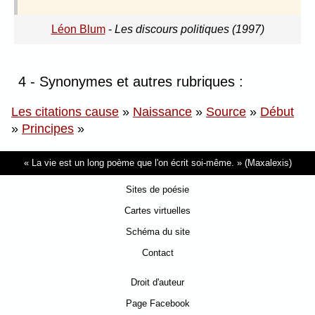
Léon Blum
-
Les discours politiques (1997)
4 - Synonymes et autres rubriques :
Les citations cause
»
Naissance
»
Source
»
Début
»
Principes
»
La vie est un long poème que l'on écrit soi-même.
(Maxalexis)
Sites de poésie
Cartes virtuelles
Schéma du site
Contact
Droit d'auteur
Page Facebook