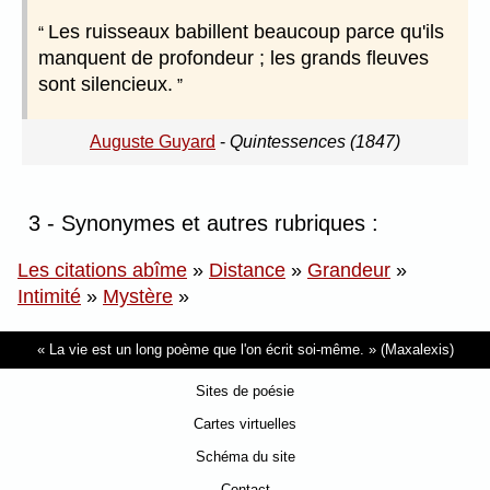
Les ruisseaux babillent beaucoup parce qu'ils
manquent de profondeur ; les grands fleuves
sont silencieux.
Auguste Guyard
-
Quintessences (1847)
3 - Synonymes et autres rubriques :
Les citations abîme
»
Distance
»
Grandeur
»
Intimité
»
Mystère
»
La vie est un long poème que l'on écrit soi-même.
(Maxalexis)
Sites de poésie
Cartes virtuelles
Schéma du site
Contact