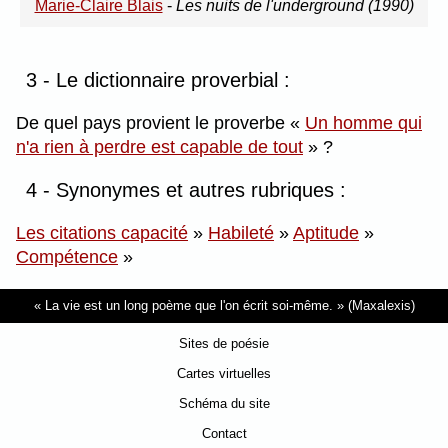
Marie-Claire Blais
-
Les nuits de l'underground (1990)
3 - Le dictionnaire proverbial :
De quel pays provient le proverbe
Un homme qui
n'a rien à perdre est capable de tout
?
4 - Synonymes et autres rubriques :
Les citations capacité
»
Habileté
»
Aptitude
»
Compétence
»
La vie est un long poème que l'on écrit soi-même.
(Maxalexis)
Sites de poésie
Cartes virtuelles
Schéma du site
Contact