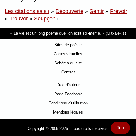
Les citations saisir
»
Découverte
»
Sentir
»
Prévoir
»
Trouver
»
Soupçon
»
La vie est un long poème que l'on écrit soi-même.
(Maxalexis)
Sites de poésie
Cartes virtuelles
Schéma du site
Contact
Droit d'auteur
Page Facebook
Conditions d'utilisation
Mentions légales
Top
Copyright © 2009-2026 - Tous droits réservés.