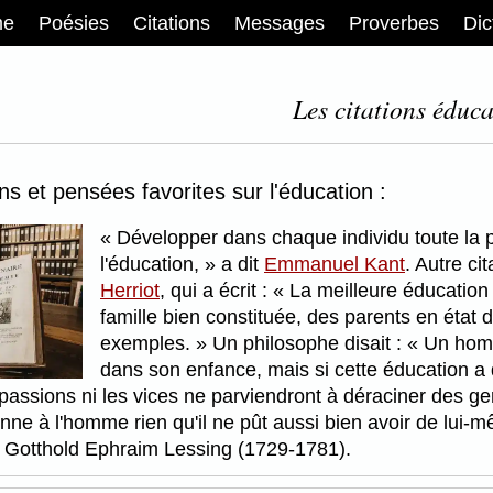
me
Poésies
Citations
Messages
Proverbes
Dic
Les citations éduca
ons et pensées favorites sur l'éducation :
Développer dans chaque individu toute la per
l'éducation,
a dit
Emmanuel Kant
. Autre ci
Herriot
, qui a écrit :
La meilleure éducation e
famille bien constituée, des parents en état
exemples.
Un philosophe disait :
Un homme
dans son enfance, mais si cette éducation a
s passions ni les vices ne parviendront à déraciner des 
nne à l'homme rien qu'il ne pût aussi bien avoir de lui-m
it Gotthold Ephraim Lessing (1729-1781).