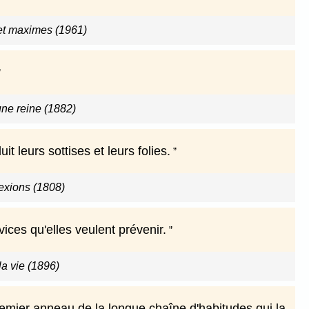
et maximes (1961)
ne reine (1882)
t leurs sottises et leurs folies.
exions (1808)
ices qu'elles veulent prévenir.
a vie (1896)
emier anneau de la longue chaîne d'habitudes qui la