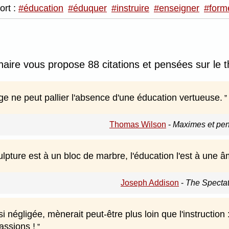
ort :
#éducation
#éduquer
#instruire
#enseigner
#form
nnaire vous propose 88 citations et pensées sur le 
ge ne peut pallier l'absence d'une éducation vertueuse.
Thomas Wilson
-
Maximes et pen
ulpture est à un bloc de marbre, l'éducation l'est à une
Joseph Addison
-
The Spectat
si négligée, mènerait peut-être plus loin que l'instruction 
assions !