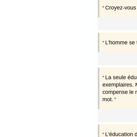
Croyez-vous à
L'homme se t
La seule éduc
exemplaires. M
compense le ma
mot.
L'éducation d