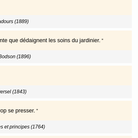
adours (1889)
te que dédaignent les soins du jardinier.
Bodson (1896)
versel (1843)
rop se presser.
s et principes (1764)