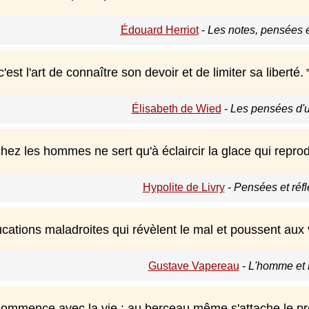
Édouard Herriot
-
Les notes, pensées 
'est l'art de connaître son devoir et de limiter sa liberté.
Élisabeth de Wied
-
Les pensées d'u
hez les hommes ne sert qu'à éclaircir la glace qui reprodui
Hypolite de Livry
-
Pensées et réfl
ucations maladroites qui révèlent le mal et poussent aux v
Gustave Vapereau
-
L'homme et l
commence avec la vie : au berceau même s'attache le pr