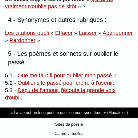
vraiment n'oublie pas de sitôt
?
4 - Synonymes et autres rubriques :
Les citations oubli
»
Effacer
»
Laisser
»
Abandonner
»
Pardonner
»
5 - Les poèmes et sonnets sur oublier le
passé :
5.1 -
Que me faut-il pour oublier mon passé ?
5.2 -
Oublions le passé pour croire à l'avenir.
5.3 -
Déçu de l’amour, j'écoute la grande voix
d'oubli.
La vie est un long poème que l'on écrit soi-même.
(Maxalexis)
Sites de poésie
Cartes virtuelles