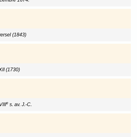
versel (1843)
XII (1730)
e
VIII
s. av. J.-C.