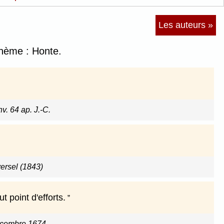
Les auteurs »
thème : Honte.
nv. 64 ap. J.-C.
versel (1843)
t point d'efforts.
écembre 1674.