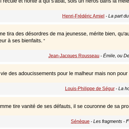
 recule et honte à qui s'abat, sois un héros dans la mêlé
Henri-Frédéric Amiel
-
La part du
me tira des désordres de ma jeunesse, mérite bien, qu'a
ur à ses bienfaits.
Jean-Jacques Rousseau
-
Émile, ou De
la vie des adoucissements pour le malheur mais non pour 
Louis-Philippe de Ségur
-
La ho
me tire vanité de ses défauts, il se couronne de sa pro
e
Sénèque
-
Les fragments - I