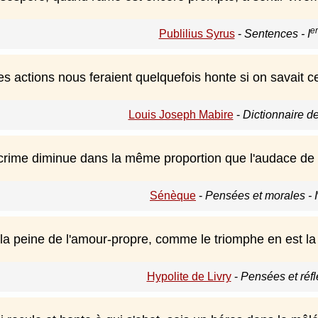
er
Publilius Syrus
-
Sentences - I
s actions nous feraient quelquefois honte si on savait ce q
Louis Joseph Mabire
-
Dictionnaire d
crime diminue dans la même proportion que l'audace de l
Sénèque
-
Pensées et morales - I
 la peine de l'amour-propre, comme le triomphe en est la
Hypolite de Livry
-
Pensées et réfl