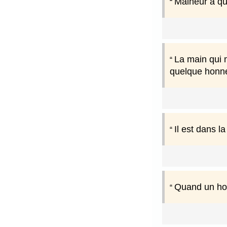
Malheur à qui
La main qui 
quelque honne
Il est dans 
Quand un hom