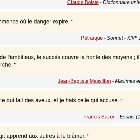
Claude Boiste
-
Dictionnaire uni
mence où le danger expire.
e
Pétrarque
-
Sonnet - XIV
s
 de l'ambitieux, le succès couvre la honte des moyens ; il 
erche.
Jean-Baptiste Massillon
-
Maximes et
te qui fait des aveux, et je hais celle qui accuse.
Francis Bacon
-
Essais (
git apprend aux autres à le blâmer.