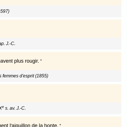
1597)
ap. J.-C.
avent plus rougir.
s femmes d'esprit (1855)
e
X
s. av. J.-C.
nt l'aiguillon de la honte.