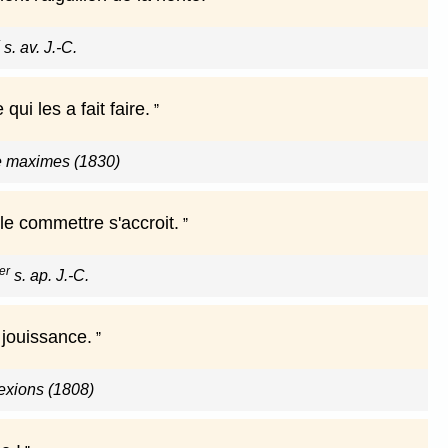
s. av. J.-C.
ui les a fait faire.
e maximes (1830)
e commettre s'accroit.
er
s. ap. J.-C.
 jouissance.
exions (1808)