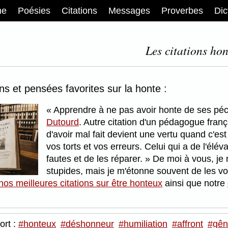
me
Poésies
Citations
Messages
Proverbes
Dic
Les citations hon
ons et pensées favorites sur la honte :
Apprendre à ne pas avoir honte de ses péch
Dutourd
. Autre citation d'un pédagogue fran
d'avoir mal fait devient une vertu quand c'es
vos torts et vos erreurs. Celui qui a de l'élé
fautes et de les réparer.
De moi à vous, je 
stupides, mais je m'étonne souvent de les voi
nos meilleures citations sur être honteux
ainsi que notre
ort :
#honteux
#déshonneur
#humiliation
#affront
#gên