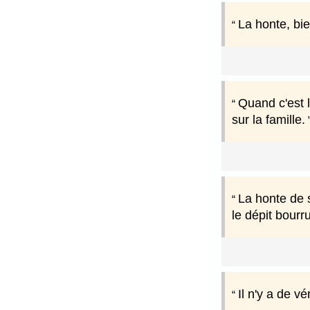
La honte, bi
Quand c'est l
sur la famille.
La honte de s
le dépit bourru
Il n'y a de vé