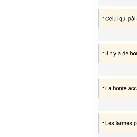
Celui qui pâl
Il n'y a de h
La honte acc
Les larmes pe