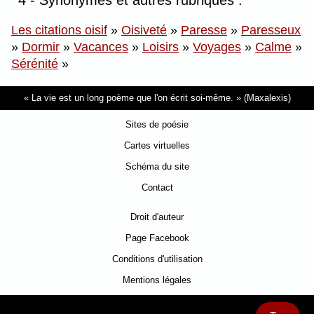
4 - Synonymes et autres rubriques :
Les citations oisif
»
Oisiveté
»
Paresse
»
Paresseux
»
Dormir
»
Vacances
»
Loisirs
»
Voyages
»
Calme
»
Sérénité
»
La vie est un long poème que l'on écrit soi-même.
(Maxalexis)
Sites de poésie
Cartes virtuelles
Schéma du site
Contact
Droit d'auteur
Page Facebook
Conditions d'utilisation
Mentions légales