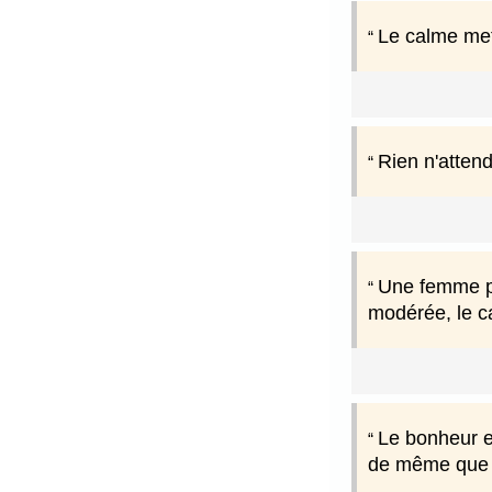
Le calme met 
Rien n'atten
Une femme peu
modérée, le ca
Le bonheur e
de même que le