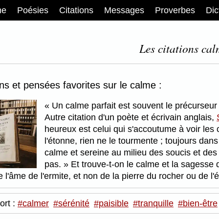
me
Poésies
Citations
Messages
Proverbes
Dic
Les citations cal
ons et pensées favorites sur le calme :
Un calme parfait est souvent le précurseur
Autre citation d'un poète et écrivain anglais,
heureux est celui qui s'accoutume à voir les c
l'étonne, rien ne le tourmente ; toujours dans
calme et sereine au milieu des soucis et des
pas.
Et trouve-t-on le calme et la sagesse da
 l'âme de l'ermite, et non de la pierre du rocher ou de l
ort :
#calmer
#sérénité
#paisible
#tranquille
#bien-être