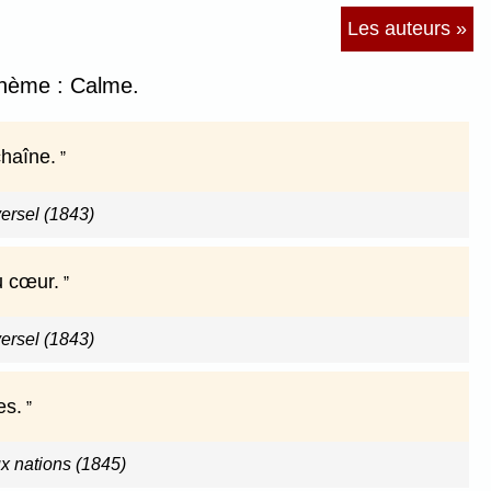
Les auteurs »
 thème : Calme.
chaîne.
versel (1843)
u cœur.
versel (1843)
es.
x nations (1845)