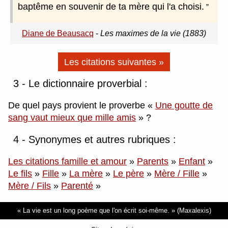
baptême en souvenir de ta mère qui l'a choisi.
Diane de Beausacq
-
Les maximes de la vie (1883)
Les citations suivantes »
3 - Le dictionnaire proverbial :
De quel pays provient le proverbe
Une goutte de
sang vaut mieux que mille amis
?
4 - Synonymes et autres rubriques :
Les citations famille et amour
»
Parents
»
Enfant
»
Le fils
»
Fille
»
La mère
»
Le père
»
Mère / Fille
»
Mère / Fils
»
Parenté
»
La vie est un long poème que l'on écrit soi-même.
(Maxalexis)