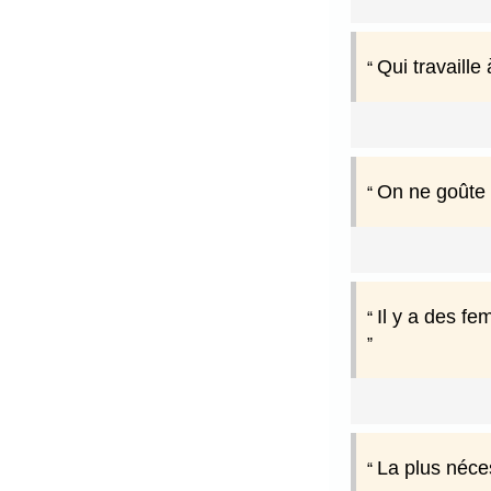
Qui travaill
On ne goûte 
Il y a des fe
La plus néces