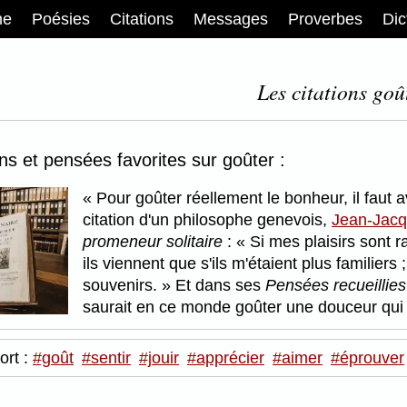
me
Poésies
Citations
Messages
Proverbes
Dic
Les citations goût
ons et pensées favorites sur goûter :
Pour goûter réellement le bonheur, il faut a
citation d'un philosophe genevois,
Jean-Jac
promeneur solitaire
:
Si mes plaisirs sont r
ils viennent que s'ils m'étaient plus familiers 
souvenirs.
Et dans ses
Pensées recueillies
saurait en ce monde goûter une douceur qu
ort :
#goût
#sentir
#jouir
#apprécier
#aimer
#éprouver