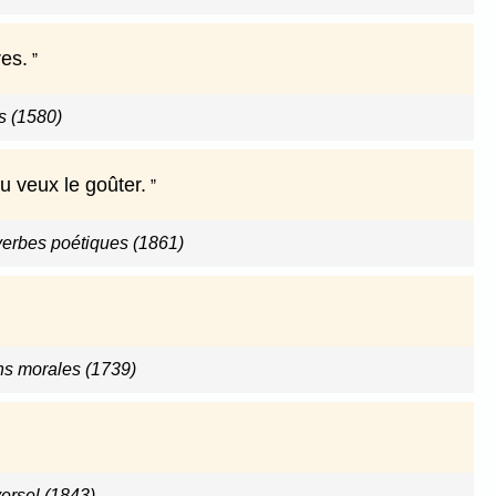
res.
s (1580)
tu veux le goûter.
erbes poétiques (1861)
ns morales (1739)
versel (1843)