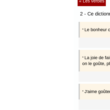
« Les verbes
2 - Ce dictio
Le bonheur c
La joie de fa
on le goûte, p
J'aime goûter