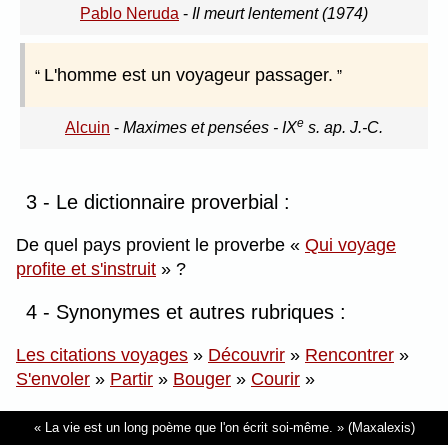
Pablo Neruda
-
Il meurt lentement (1974)
L'homme est un voyageur passager.
e
Alcuin
-
Maximes et pensées - IX
s. ap. J.-C.
3 - Le dictionnaire proverbial :
De quel pays provient le proverbe
Qui voyage
profite et s'instruit
?
4 - Synonymes et autres rubriques :
Les citations voyages
»
Découvrir
»
Rencontrer
»
S'envoler
»
Partir
»
Bouger
»
Courir
»
La vie est un long poème que l'on écrit soi-même.
(Maxalexis)