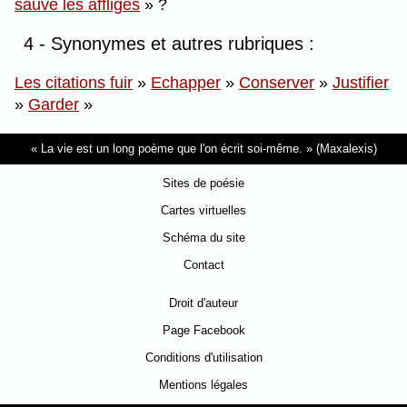
sauve les affligés
?
4 - Synonymes et autres rubriques :
Les citations fuir
»
Echapper
»
Conserver
»
Justifier
»
Garder
»
La vie est un long poème que l'on écrit soi-même.
(Maxalexis)
Sites de poésie
Cartes virtuelles
Schéma du site
Contact
Droit d'auteur
Page Facebook
Conditions d'utilisation
Mentions légales