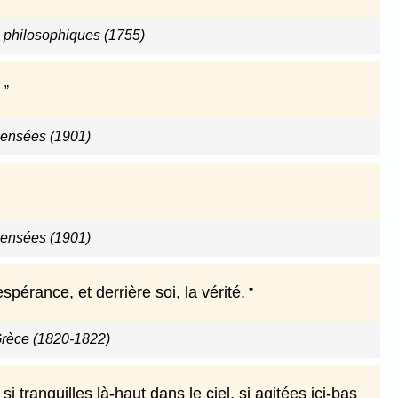
s philosophiques (1755)
.
ensées (1901)
ensées (1901)
pérance, et derrière soi, la vérité.
Grèce (1820-1822)
 si tranquilles là-haut dans le ciel, si agitées ici-bas