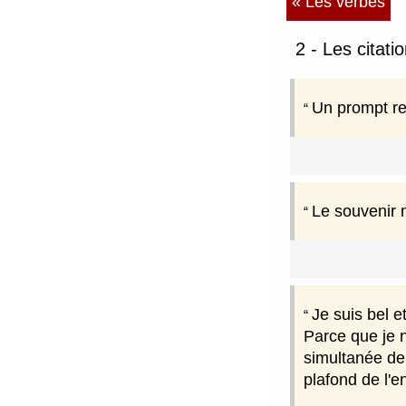
« Les verbes
2 - Les citati
Un prompt re
Le souvenir 
Je suis bel e
Parce que je n
simultanée de
plafond de l'e