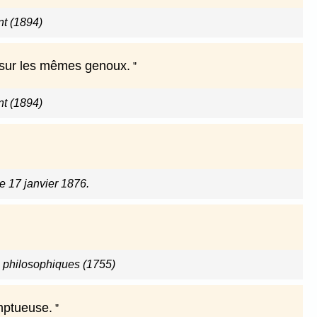
nt (1894)
 sur les mêmes genoux.
nt (1894)
le 17 janvier 1876.
s philosophiques (1755)
mptueuse.