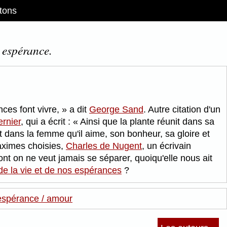
tons
r espérance.
nces font vivre,
a dit
George Sand
. Autre citation d'un
rnier
, qui a écrit :
Ainsi que la plante réunit dans sa
t dans la femme qu'il aime, son bonheur, sa gloire et
ximes choisies,
Charles de Nugent
, un écrivain
t on ne veut jamais se séparer, quoiqu'elle nous ait
t de la vie et de nos espérances
?
espérance / amour