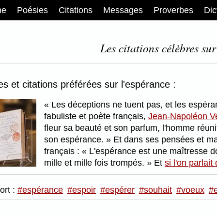
me
Poésies
Citations
Messages
Proverbes
Dic
Les citations célèbres su
s et citations préférées sur l'espérance :
Les déceptions ne tuent pas, et les espéra
fabuliste et poète français,
Jean-Napoléon Ve
fleur sa beauté et son parfum, l'homme réuni
son espérance.
Et dans ses pensées et ma
français :
L'espérance est une maîtresse don
mille et mille fois trompés.
Et
si l'on parlai
ort :
#espérance
#espoir
#espérer
#souhait
#voeux
#