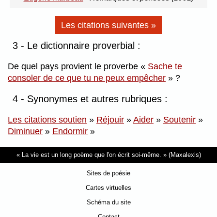
Les citations suivantes »
3 - Le dictionnaire proverbial :
De quel pays provient le proverbe
Sache te
consoler de ce que tu ne peux empêcher
?
4 - Synonymes et autres rubriques :
Les citations soutien
»
Réjouir
»
Aider
»
Soutenir
»
Diminuer
»
Endormir
»
La vie est un long poème que l'on écrit soi-même.
(Maxalexis)
Sites de poésie
Cartes virtuelles
Schéma du site
Contact