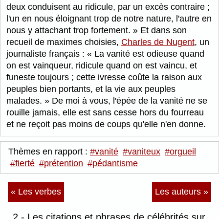
deux conduisent au ridicule, par un excès contraire ;
l'un en nous éloignant trop de notre nature, l'autre en
nous y attachant trop fortement.
Et dans son
recueil de maximes choisies,
Charles de Nugent
, un
journaliste français :
La vanité est odieuse quand
on est vainqueur, ridicule quand on est vaincu, et
funeste toujours ; cette ivresse coûte la raison aux
peuples bien portants, et la vie aux peuples
malades.
De moi à vous, l'épée de la vanité ne se
rouille jamais, elle est sans cesse hors du fourreau
et ne reçoit pas moins de coups qu'elle n'en donne.
Thèmes en rapport :
#vanité
#vaniteux
#orgueil
#fierté
#prétention
#pédantisme
« Les verbes
Les auteurs »
2 - Les citations et phrases de célébrités sur