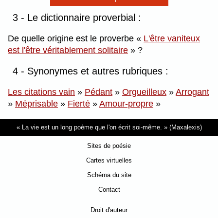
3 - Le dictionnaire proverbial :
De quelle origine est le proverbe
L'être vaniteux
est l'être véritablement solitaire
?
4 - Synonymes et autres rubriques :
Les citations vain
»
Pédant
»
Orgueilleux
»
Arrogant
»
Méprisable
»
Fierté
»
Amour-propre
»
La vie est un long poème que l'on écrit soi-même.
(Maxalexis)
Sites de poésie
Cartes virtuelles
Schéma du site
Contact
Droit d'auteur