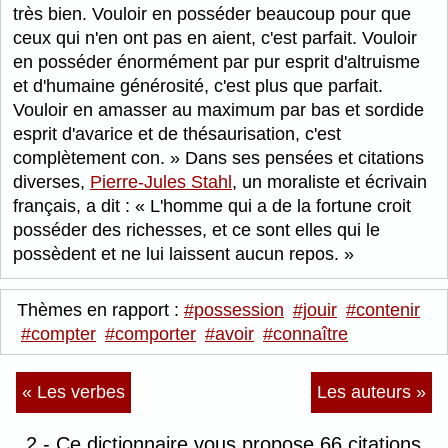
très bien. Vouloir en posséder beaucoup pour que
ceux qui n'en ont pas en aient, c'est parfait. Vouloir
en posséder énormément par pur esprit d'altruisme
et d'humaine générosité, c'est plus que parfait.
Vouloir en amasser au maximum par bas et sordide
esprit d'avarice et de thésaurisation, c'est
complètement con.
Dans ses pensées et citations
diverses,
Pierre-Jules Stahl
, un moraliste et écrivain
français, a dit :
L'homme qui a de la fortune croit
posséder des richesses, et ce sont elles qui le
possèdent et ne lui laissent aucun repos.
Thèmes en rapport :
#possession
#jouir
#contenir
#compter
#comporter
#avoir
#connaître
« Les verbes
Les auteurs »
2 - Ce dictionnaire vous propose 66 citations