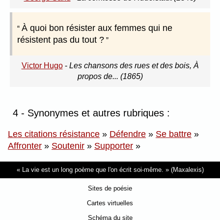
À quoi bon résister aux femmes qui ne
résistent pas du tout ?
Victor Hugo
-
Les chansons des rues et des bois, À
propos de... (1865)
4 - Synonymes et autres rubriques :
Les citations résistance
»
Défendre
»
Se battre
»
Affronter
»
Soutenir
»
Supporter
»
La vie est un long poème que l'on écrit soi-même.
(Maxalexis)
Sites de poésie
Cartes virtuelles
Schéma du site