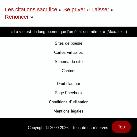
Les citations sacrifice
»
Se priver
»
Laisser
»
Renoncer
»
La vie est un long poème que l'on écrit soi-même.
(Maxalexis)
Sites de poésie
Cartes virtuelles
Schéma du site
Contact
Droit d'auteur
Page Facebook
Conditions d'utilisation
Mentions légales
Top
Copyright © 2009-2026 - Tous droits réservés.