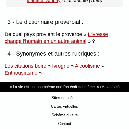
Maurice Donnay
-
L'affranchie (1898)
3 - Le dictionnaire proverbial :
De quel pays provient le proverbe
L'ivresse
change l'humain en un autre animal
?
4 - Synonymes et autres rubriques :
Les citations boire
»
Ivrogne
»
Alcoolisme
»
Enthousiasme
»
La vie est un long poème que l'on écrit soi-même.
(Maxalexis)
Sites de poésie
Cartes virtuelles
Schéma du site
Contact