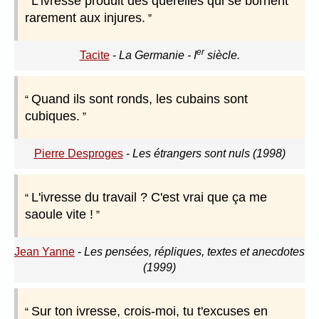
L'ivresse produit des querelles qui se bornent
rarement aux injures.
er
Tacite
-
La Germanie - I
siècle.
Quand ils sont ronds, les cubains sont
cubiques.
Pierre Desproges
-
Les étrangers sont nuls (1998)
L'ivresse du travail ? C'est vrai que ça me
saoule vite !
Jean Yanne
-
Les pensées, répliques, textes et anecdotes
(1999)
Sur ton ivresse, crois-moi, tu t'excuses en