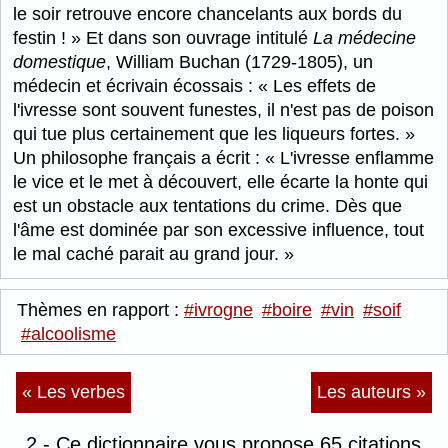
le soir retrouve encore chancelants aux bords du
festin !
Et dans son ouvrage intitulé
La médecine
domestique
, William Buchan (1729-1805), un
médecin et écrivain écossais :
Les effets de
l'ivresse sont souvent funestes, il n'est pas de poison
qui tue plus certainement que les liqueurs fortes.
Un philosophe français a écrit :
L'ivresse enflamme
le vice et le met à découvert, elle écarte la honte qui
est un obstacle aux tentations du crime. Dès que
l'âme est dominée par son excessive influence, tout
le mal caché parait au grand jour.
Thèmes en rapport :
#ivrogne
#boire
#vin
#soif
#alcoolisme
« Les verbes
Les auteurs »
2 - Ce dictionnaire vous propose 65 citations