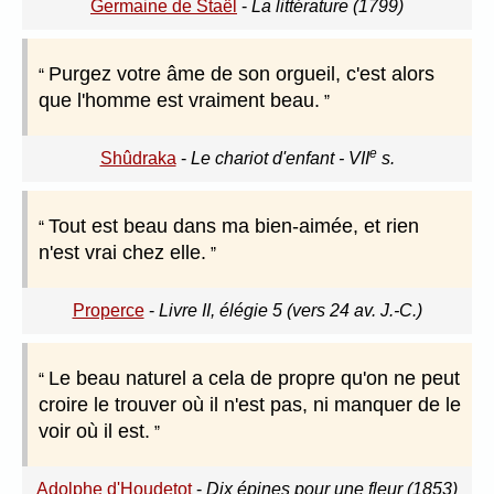
Germaine de Staël
-
La littérature (1799)
Purgez votre âme de son orgueil, c'est alors
que l'homme est vraiment beau.
e
Shûdraka
-
Le chariot d'enfant - VII
s.
Tout est beau dans ma bien-aimée, et rien
n'est vrai chez elle.
Properce
-
Livre II, élégie 5 (vers 24 av. J.-C.)
Le beau naturel a cela de propre qu'on ne peut
croire le trouver où il n'est pas, ni manquer de le
voir où il est.
Adolphe d'Houdetot
-
Dix épines pour une fleur (1853)